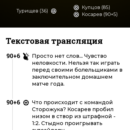
Купцов (85)
Турищев (36)
Косарев (90+5)
Текстовая трансляция
90+6
Просто нет слов... Чувство
неловкости. Нельзя так играть
перед своими болельщиками в
заключительном домашнем
матче года.
90+6
Что происходит с командой
Сторожука? Косарев пробил
низом в створ из штрафной -
1:2. Стыдно проигрывать