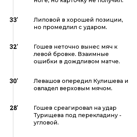
ноге, но карточку не получил.
33'
Липовой в хорошей позиции,
но промедлил с ударом.
32'
Гошев неточно вынес мяч к
левой бровке. Взаимные
ошибки в дождливом матче.
30'
Левашов опередил Кулишева и
овладел верховым мячом.
28'
Гошев среагировал на удар
Турищева под перекладину -
угловой.