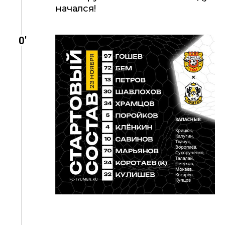
начался!
0'