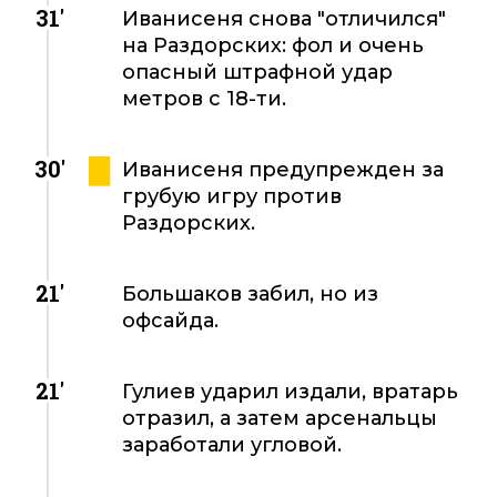
31'
Иванисеня снова "отличился"
на Раздорских: фол и очень
опасный штрафной удар
метров с 18-ти.
30'
Иванисеня предупрежден за
грубую игру против
Раздорских.
21'
Большаков забил, но из
офсайда.
21'
Гулиев ударил издали, вратарь
отразил, а затем арсенальцы
заработали угловой.