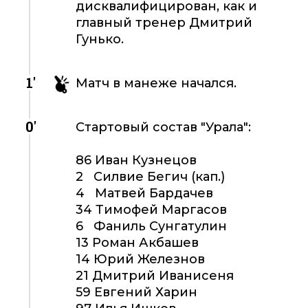
дисквалифицирован, как и
главный тренер Дмитрий
Гунько.
1'
Матч в манеже начался.
0'
Стартовый состав "Урала":
86 Иван Кузнецов
2 Силвие Бегич (кап.)
4 Матвей Бардачев
34 Тимофей Маргасов
6 Фаниль Сунгатулин
13 Роман Акбашев
14 Юрий Железнов
21 Дмитрий Иванисеня
59 Евгений Харин