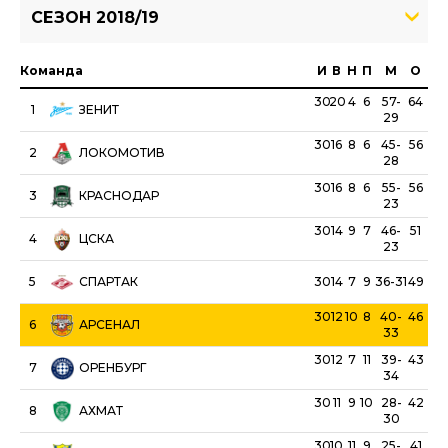
СЕЗОН 2018/19
Команда
И
В
Н
П
М
О
30
20
4
6
57-
64
ЗЕНИТ
29
30
16
8
6
45-
56
ЛОКОМОТИВ
28
30
16
8
6
55-
56
КРАСНОДАР
23
30
14
9
7
46-
51
ЦСКА
23
СПАРТАК
30
14
7
9
36-31
49
30
12
10
8
40-
46
АРСЕНАЛ
33
30
12
7
11
39-
43
ОРЕНБУРГ
34
30
11
9
10
28-
42
АХМАТ
30
30
10
11
9
25-
41