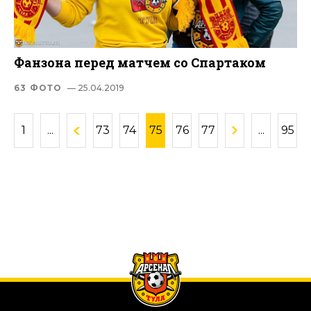
Фанзона перед матчем со Спартаком
63 ФОТО
— 25.04.2019
1
...
73
74
75
76
77
...
95