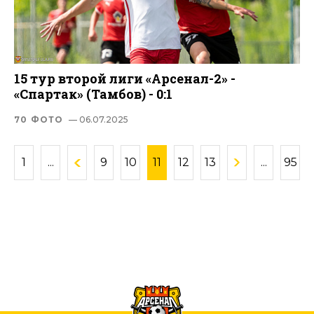
15 тур второй лиги «Арсенал-2» -
«Спартак» (Тамбов) - 0:1
70 ФОТО
— 06.07.2025
1
...
9
10
11
12
13
...
95