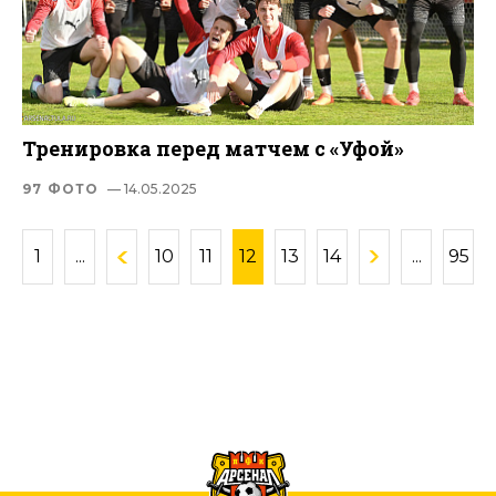
Тренировка перед матчем с «Уфой»
97 ФОТО
— 14.05.2025
1
...
10
11
12
13
14
...
95