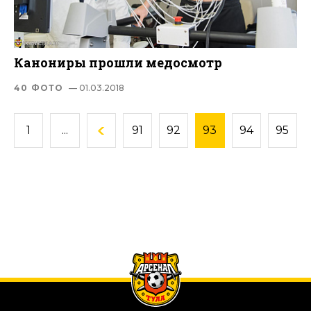
Канониры прошли медосмотр
40 ФОТО
— 01.03.2018
1
...
91
92
93
94
95