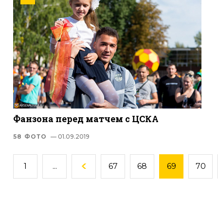
Фанзона перед матчем с ЦСКА
58 ФОТО
— 01.09.2019
1
...
67
68
69
70