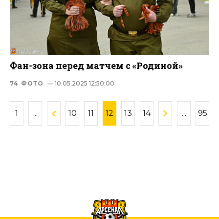
Фан-зона перед матчем с «Родиной»
74 ФОТО
— 10.05.2025 12:50:00
1
...
10
11
12
13
14
...
95