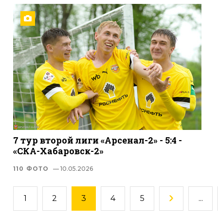
7 тур второй лиги «Арсенал-2» - 5:4 -
«СКА-Хабаровск-2»
110 ФОТО
— 10.05.2026
1
2
3
4
5
...