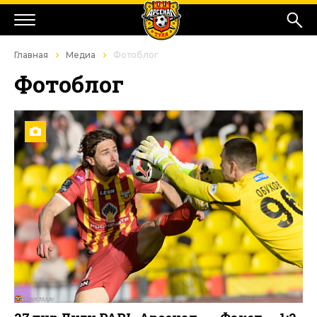
Главная
Медиа
Фотоблог
Фотоблог