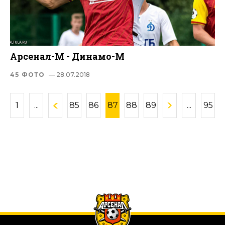
Арсенал-М - Динамо-М
45 ФОТО
— 28.07.2018
1
...
85
86
87
88
89
...
95