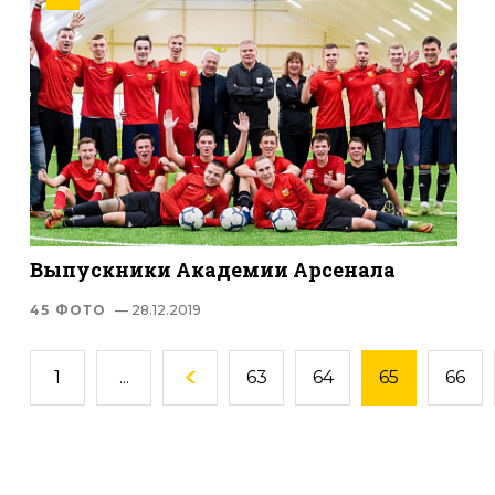
Выпускники Академии Арсенала
45 ФОТО
— 28.12.2019
1
...
63
64
65
66