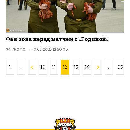
Фан-зона перед матчем с «Родиной»
74 ФОТО
— 10.05.2025 12:50:00
1
...
10
11
12
13
14
...
95