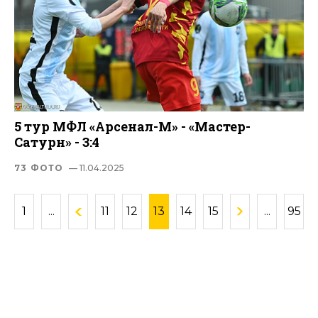
5 тур МФЛ «Арсенал-М» - «Мастер-
Сатурн» - 3:4
73 ФОТО
— 11.04.2025
1
...
11
12
13
14
15
...
95