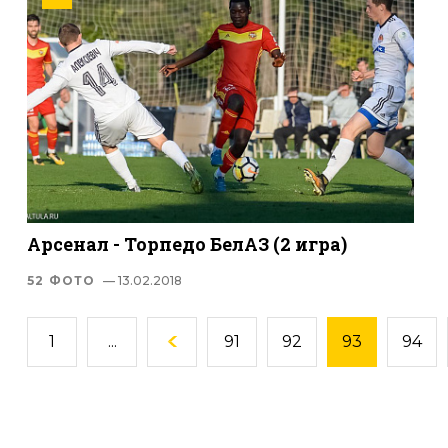
Арсенал - Торпедо БелАЗ (2 игра)
52 ФОТО
— 13.02.2018
1
...
91
92
93
94