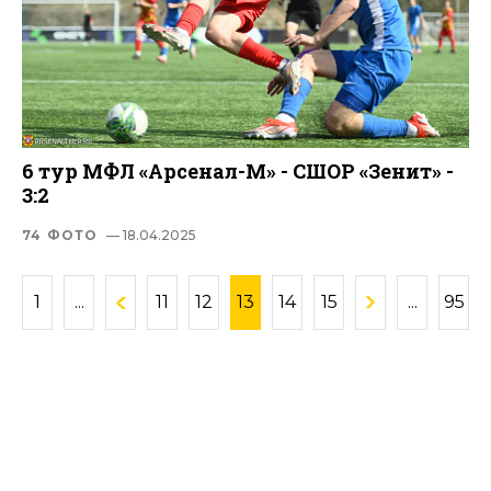
6 тур МФЛ «Арсенал-М» - СШОР «Зенит» -
3:2
74 ФОТО
— 18.04.2025
1
...
11
12
13
14
15
...
95