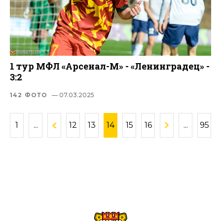
1 тур МФЛ «Арсенал-М» - «Ленинградец» -
3:2
142 ФОТО
— 07.03.2025
1
...
12
13
14
15
16
...
95