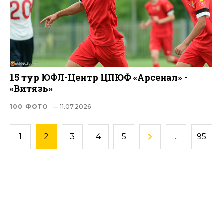
15 тур ЮФЛ-Центр ЦПЮФ «Арсенал» -
«Витязь»
100 ФОТО
— 11.07.2026
1
2
3
4
5
...
95