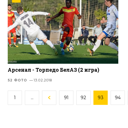
Арсенал - Торпедо БелАЗ (2 игра)
52 ФОТО
— 13.02.2018
1
...
91
92
93
94