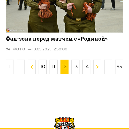
Фан-зона перед матчем с «Родиной»
74 ФОТО
— 10.05.2025 12:50:00
1
...
10
11
12
13
14
...
95