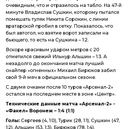
очевидным, что и отразилось на табло. На 47-й
минуте Владислав Сушкин, которому пытался
помешать туляк Никита Сорокин, с линии
вратарской пробил в сетку. Показалось, что
был автогол, но взятие ворот записали на
бьющего, то есть на Сушкина – 1:2.
Вскоре красивым ударом метров с 20
отметился свежий Ильнур Альшин – 1:3. А
незадолго до окончания матча лучший
снайпер «огненных» Михаил Бирюков забил
свой 9-й мяч в официальном сезоне.
С двумя очками после 10 туров «Арсенал-2»
остался на последнем месте в зоне «Центр».
Технические данные матча «Арсенал-2» -
«Факел» Воронеж – 1:4 (1:1)
Голы:
Сергеев (4, 1:0), Турик (28, 1:1), Сушкин (47,
1:2). Альшин (53, 1:3). Бирюков (78, 1:4).