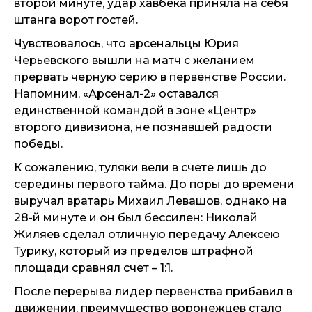
второй минуте, удар хавбека приняла на себя
штанга ворот гостей.
Чувствовалось, что арсенальцы Юрия
Черьевского вышли на матч с желанием
прервать черную серию в первенстве России.
Напомним, «Арсенал-2» оставался
единственной командой в зоне «Центр»
второго дивизиона, не познавшей радости
победы.
К сожалению, туляки вели в счете лишь до
середины первого тайма. До поры до времени
выручал вратарь Михаил Левашов, однако на
28-й минуте и он был бессилен: Николай
Жиляев сделал отличную передачу Алексею
Турику, который из пределов штрафной
площади сравнял счет – 1:1.
После перерыва лидер первенства прибавил в
движении, преимущество воронежцев стало