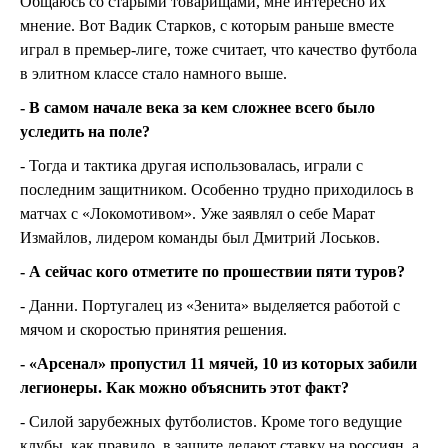
Общаюсь со старыми товарищами, мне интересно их
мнение. Вот Вадик Старков, с которым раньше вместе
играл в премьер-лиге, тоже считает, что качество футбола
в элитном классе стало намного выше.
- В самом начале века за кем сложнее всего было
уследить на поле?
- Тогда и тактика другая использовалась, играли с
последним защитником. Особенно трудно приходилось в
матчах с «Локомотивом». Уже заявлял о себе Марат
Измайлов, лидером команды был Дмитрий Лоськов.
- А сейчас кого отметите по прошествии пяти туров?
- Данни. Португалец из «Зенита» выделяется работой с
мячом и скоростью принятия решения.
- «Арсенал» пропустил 11 мячей, 10 из которых забили
легионеры. Как можно объяснить этот факт?
- Силой зарубежных футболистов. Кроме того ведущие
клубы, как правило, в защите делают ставку на россиян, а