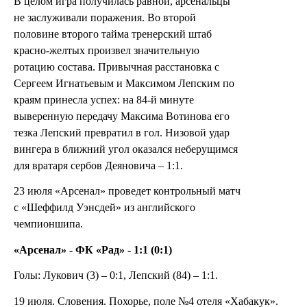
В целом игра получилась равной, арсенальцы
не заслуживали поражения. Во второй
половине второго тайма тренерский штаб
красно-желтых произвел значительную
ротацию состава. Привычная расстановка с
Сергеем Игнатьевым и Максимом Лепским по
краям принесла успех: на 84-й минуте
выверенную передачу Максима Вотинова его
тезка Лепский превратил в гол. Низовой удар
вингера в ближний угол оказался неберущимся
для вратаря сербов Деяновича – 1:1.
23 июля «Арсенал» проведет контрольный матч
с «Шеффилд Уэнсдей» из английского
чемпионшипа.
«Арсенал» - ФК «Рад» - 1:1 (0:1)
Голы: Лукович (3) – 0:1, Лепский (84) – 1:1.
19 июля. Словения. Похорье, поле №4 отеля «Хабакук».