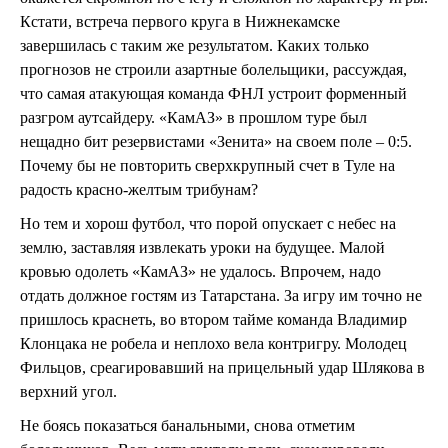
Кстати, встреча первого круга в Нижнекамске
завершилась с таким же результатом. Каких только
прогнозов не строили азартные болельщики, рассуждая,
что самая атакующая команда ФНЛ устроит форменный
разгром аутсайдеру. «КамАЗ» в прошлом туре был
нещадно бит резервистами «Зенита» на своем поле – 0:5.
Почему бы не повторить сверхкрупный счет в Туле на
радость красно-желтым трибунам?
Но тем и хорош футбол, что порой опускает с небес на
землю, заставляя извлекать уроки на будущее. Малой
кровью одолеть «КамАЗ» не удалось. Впрочем, надо
отдать должное гостям из Татарстана. За игру им точно не
пришлось краснеть, во втором тайме команда Владимир
Клонцака не робела и неплохо вела контригру. Молодец
Фильцов, среагировавший на прицельный удар Шлякова в
верхний угол.
Не боясь показаться банальными, снова отметим