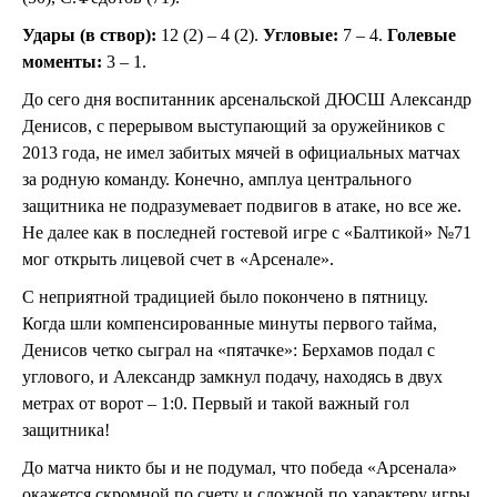
Удары (в створ):
12 (2) – 4 (2).
Угловые:
7 – 4.
Голевые
моменты:
3 – 1.
До сего дня воспитанник арсенальской ДЮСШ Александр
Денисов, с перерывом выступающий за оружейников с
2013 года, не имел забитых мячей в официальных матчах
за родную команду. Конечно, амплуа центрального
защитника не подразумевает подвигов в атаке, но все же.
Не далее как в последней гостевой игре с «Балтикой» №71
мог открыть лицевой счет в «Арсенале».
С неприятной традицией было покончено в пятницу.
Когда шли компенсированные минуты первого тайма,
Денисов четко сыграл на «пятачке»: Берхамов подал с
углового, и Александр замкнул подачу, находясь в двух
метрах от ворот – 1:0. Первый и такой важный гол
защитника!
До матча никто бы и не подумал, что победа «Арсенала»
окажется скромной по счету и сложной по характеру игры.