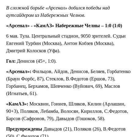
В сложной борьбе «Арсенал» добился победы над
аутсайдером из Набережных Челнов.
«Арсенал» - «КамАЗ» Набережные Челны – 1:0 (1:0)
6 мая. Тула. Центральный стадион, 9050 зрителей. Судьи
Евгений Турбин (Москва), Антон Кобзев (Москва),
Дмитрий Колосков (Уфа).
Гол:
Денисов (45+, 1:0).
«Арсенал»:
Фильцов, Айдов, Денисов, Беляев, Горбатенко
(Браун Форбс, 87), Стеклов, В.Федотов (Ершов, 73),
Горбанец, Берхамов, Шевченко (Вуйович, 69), Маслов
(Игнатьев, 61).
«КамАЗ»:
Москвин, Гониев, Шляков, Килин (Арлашин,
90+3), Поляков, Лебамба, Волосян, Кириллов, С.Федотов,
Барсов (Сафронов, 79), Давыдов (Гошоков, 58).
Предупреждены
Давыдов (21), Поляков (26), В.Федотов
(50), С.Федотов (71).