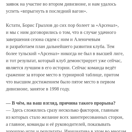
заявок на участие во втором дивизионе, и нам удалось
успеть «впрыгнуть в последний вагон».
Кстати, Борис Грызлов до сих пор болеет за «Арсенал»,
и мы с ним договорились о том, что в случае удачного
завершения сезона сядем с ним и Аленичевым
и разработаем план дальнейшего развития клуба. Тем
более тульский «Арсенал» никогда не был в высшей лиге,
и тот результат, который клуб демонстрирует уже сейчас,
является лучшим в его истории. Сейчас команда ведёт
сражение за второе место в турнирной таблице, притом
что высшим достижением было пятое место в первом
дивизионе, занятое в 1998 году.
— В чём, на ваш взгляд, причина такого прорыва?
— Здесь сложились сразу несколько факторов, главным
из которых стало желание всех заинтересованных сторон,
а главное, команды и её руководителей, показывать
хорошую игру и результаты. Инициатива в этом во многом