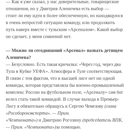
— Как я уже сказал, у нас доверительные, товарищеские
отношения, но у Дмитрия Аленичева есть выбор —
стоит ли ему идти в более обеспеченную, но находящуюся
в очень непростой ситуации команду, или продолжить
путь наверх вместе с тульским «Арсеналом». Какой выбор
он сделает, у меня сомнений нет.
— Можно ли сегодняшний «Арсенал» назвать детищем
Аленичева?
— Безусловно. Есть такая кричалка: «Через год, через два
Тула в Кубке УЕФА». Атмосфера в Туле соответствующая.
В связи с тем фактом, что в высшей лиге нет ни одной
команды, которая представляла бы военно-промышленный
комплекс России на футбольном поле, «Арсеналу» сам бог
велел стать такой командой. В случае выхода в Премьер-
Лигу я обязательно обращусь к Сергею Чемезову
(глава
«Рособоронэкспорта». — Прим.
«Чемпионата»)
и Дмитрию Рогозину
(председатель ВПК.
— Прим. «Чемпионата»)
за помощью.