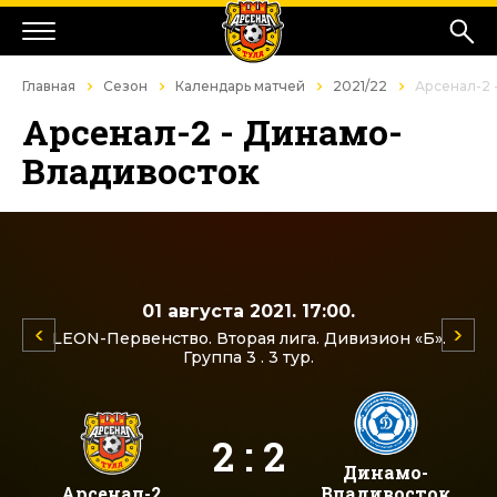
Главная
Сезон
Календарь матчей
2021/22
Арсенал-2 
Арсенал-2 - Динамо-
Владивосток
01 августа 2021. 17:00.
LEON-Первенство. Вторая лига. Дивизион «Б».
Группа 3 . 3 тур.
2 : 2
Динамо-
Арсенал-2
Владивосток