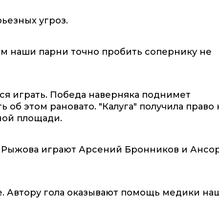
рьезных угроз.
ам наши парни точно пробить сопернику не
ся играть. Победа наверняка поднимет
ь об этом рановато. "Калуга" получила право 
ной площади.
и Рыжова играют Арсений Бронников и Ансо
ре. Автору гола оказывают помощь медики на