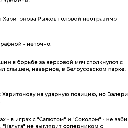
о времени.
еса Харитонова Рыжов головой неотразимо
рафной - неточно.
шин в борьбе за верховой мяч столкнулся с
л слышен, наверное, в Белоусовском парке. 
с Харитонову на ударную позицию, но Валер
.
х - в играх с "Салютом" и "Соколом" - не заби
, "Калуга" не выглядит соперником с