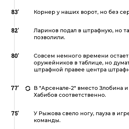
83'
Корнер у наших ворот, но без се
82'
Ларинов подал в штрафную, но т
позволили.
80'
Совсем немного времени остает
оружейников в таблице, но думат
штрафной правее центра штраф
77'
В "Арсенале-2" вместо Злобина 
Хабибов соответственно.
75'
У Рыжова свело ногу, пауза в иг
команды.