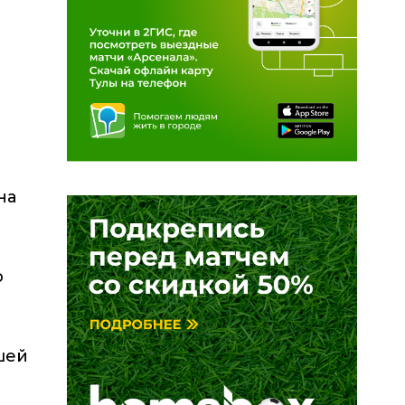
на
р
шей