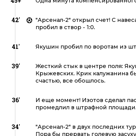
45+
Одна минута компенсированног
42'
"Арсенал-2" открыл счет! С нав
пробил в створ - 1:0.
41'
Якушин пробил по воротам из шт
39'
Жесткий стык в центре поля: Яку
Крыжевских. Крик калужанина бы
счастью, все обошлось.
36'
И еще момент! Изотов сделал па
промедлил в штрафной площади
34'
"Арсенал-2" в двух последних тура
Пора бы прервать голевую засуху