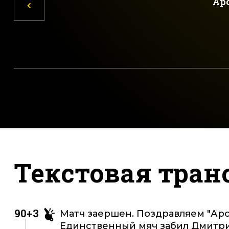
Ар
Текстовая тран
90+3
Матч заершен. Поздравляем "Арс
Единственный мяч забил Дмитри