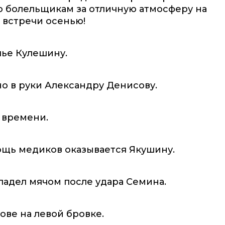
о болельщикам за отличную атмосферу на
 встречи осенью!
лье Кулешину.
но в руки Александру Денисову.
 времени.
мощь медиков оказывается Якушину.
адел мячом после удара Семина.
ове на левой бровке.