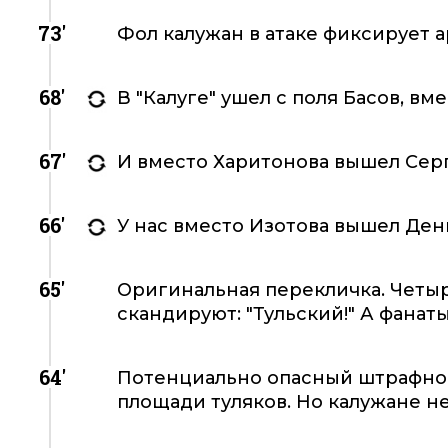
73'
Фол калужан в атаке фиксирует а
68'
В "Калуге" ушел с поля Басов, вм
67'
И вместо Харитонова вышел Сер
66'
У нас вместо Изотова вышел Ден
65'
Оригинальная перекличка. Четыр
скандируют: "Тульский!" А фанаты
64'
Потенциально опасный штрафной
площади туляков. Но калужане н