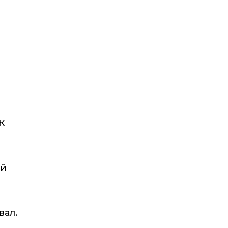
К
ий
вал.