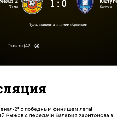
1 : 0
сенал-2
Калуг
Тула
Калуга
Тула, стадион академии «Арсенал»
Рыжов (42)
сляция
енал-2" с победным финишем лета!
й Рыжов с передачи Валерия Харитонова в