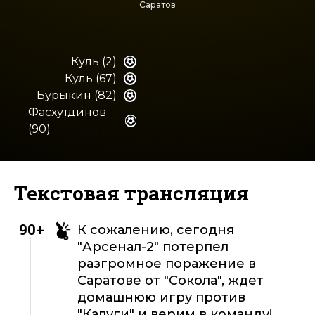
Саратов
Куль (2)
Куль (67)
Бурыкин (82)
Фасхутдинов
(90)
Текстовая трансляция
90+
К сожалению, сегодня
"Арсенал-2" потерпел
разгромное поражение в
Саратове от "Сокола", ждет
домашнюю игру против
"Калуги" и верим в команду!