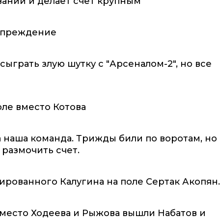
вании и делает счет крупным
дупреждение
сыграть злую шутку с "Арсеналом-2", но все
оле вместо Котова
а наша команда. Трижды били по воротам, но
 размочить счет.
ированного Калугина на поле Сертак Акопян.
 Вместо Ходеева и Рыжова вышли Набатов и