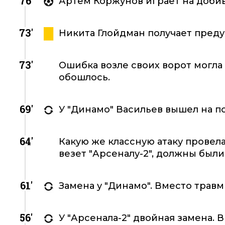
76'
Артем Коржунов играет на доби
73'
Никита Глойдман получает пре
73'
Ошибка возле своих ворот могла 
обошлось.
69'
У "Динамо" Васильев вышел на п
64'
Какую же классную атаку провел
везет "Арсеналу-2", должны были
61'
Замена у "Динамо". Вместо травм
56'
У "Арсенала-2" двойная замена.