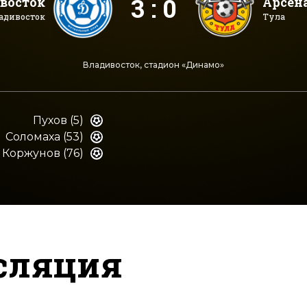
3 : 0
восток
Арсен
адивосток
Тула
Владивосток, стадион «Динамо»
Пухов (5)
Соломаха (53)
Коржунов (76)
сляция