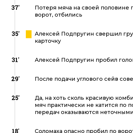
37'
Потеря мяча на своей половине 
ворот, отбились
35'
Алексей Подпругин свершил груб
карточку
31'
Алексей Подпругин пробил голо
29'
После подачи углового сейв со
25'
Да, на хоть сколь красивую ком
мяч практически не катится по п
передач оказываются неточными
18'
Соломаха опасно пробил по воро