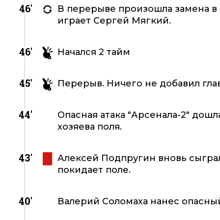
46'
В перерыве произошла замена в 
играет Сергей Мягкий.
46'
Начался 2 тайм
45'
Перерыв. Ничего не добавил гла
44'
Опасная атака "Арсенала-2" дошл
хозяева поля.
43'
Алексей Подпругин вновь сыграл 
покидает поле.
40'
Валерий Соломаха нанес опасный