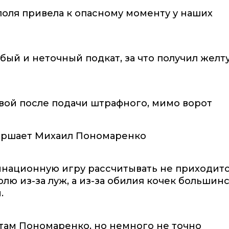
поля привела к опасному моменту у наших
ый и неточный подкат, за что получил желт
вой после подачи штрафного, мимо ворот
вершает Михаил Пономаренко
бинационную игру рассчитывать не приходитс
олю из-за луж, а из-за обилия кочек большин
.
там Пономаренко, но немного не точно