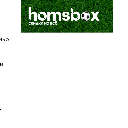
нко
и.
,