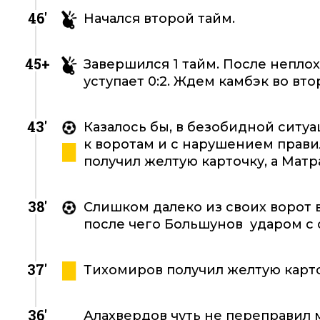
46'
Начался второй тайм.
45+
Завершился 1 тайм. После неплох
уступает 0:2. Ждем камбэк во вт
43'
Казалось бы, в безобидной ситу
к воротам и с нарушением прави
получил желтую карточку, а Матр
38'
Слишком далеко из своих ворот
после чего Большунов ударом с 
37'
Тихомиров получил желтую карто
36'
Алахвердов чуть не переправил м