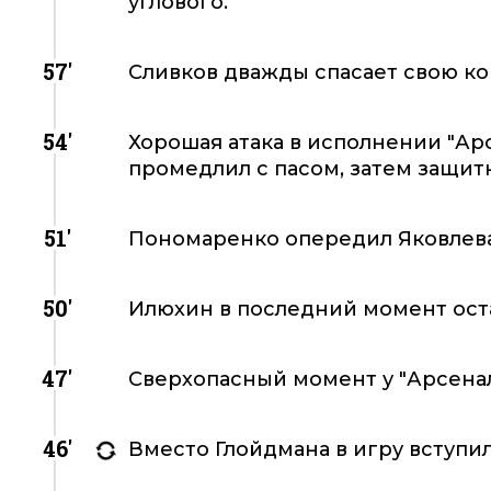
углового.
57'
Сливков дважды спасает свою ком
54'
Хорошая атака в исполнении "Ар
промедлил с пасом, затем защитн
51'
Пономаренко опередил Яковлева 
50'
Илюхин в последний момент ост
47'
Сверхопасный момент у "Арсенала
46'
Вместо Глойдмана в игру вступил