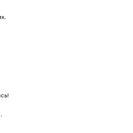
х.
сь!
.