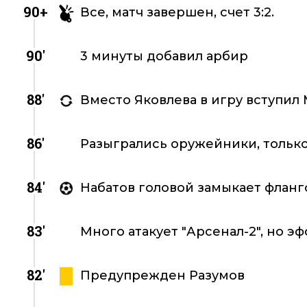
90+
Все, матч завершен, счет 3:2.
90'
3 минуты добавил арбир
88'
Вместо Яковлева в игру вступил
86'
Разыгрались оружейники, только
84'
Набатов головой замыкает фланго
83'
Много атакует "Арсенал-2", но эф
82'
Предупрежден Разумов