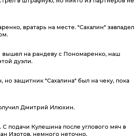
трел в штрафную, но никто из партнеров не
енко, вратарь на месте. "Сахалин" завладел
ом.
и вышел на рандеву с Пономаренко, наш
той дуэли.
но защитник "Сахалина" был на чеку, пока
получил Дмитрий Илюхин.
 С подачи Кулешина после углового мяч в
ан Изотов, немного неточно.