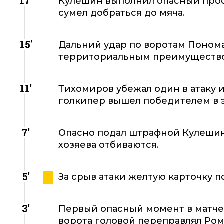
17'
Кулешин выполнил опасный прос
сумел добраться до мяча.
15'
Дальний удар по воротам Пономар
территориальным преимуществ
11'
Тихомиров убежал один в атаку 
голкипер вышел победителем в э
7'
Опасно подал штрафной Кулешин, 
хозяева отбиваются.
5'
За срыв атаки желтую карточку 
3'
Первый опасный момент в матче.
ворота головой переправлял Ром