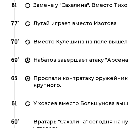
81'
Замена у "Сахалина". Вместо Тих
77'
Лутай играет вместо Изотова
70'
Вместо Кулешина на поле вышел 
69'
Набатов завершает атаку "Арсена
65'
Проспали контратаку оружейники
крупного.
61'
У хозяев вместо Большунова выш
60'
Вратарь "Сахалина" сегодня на 