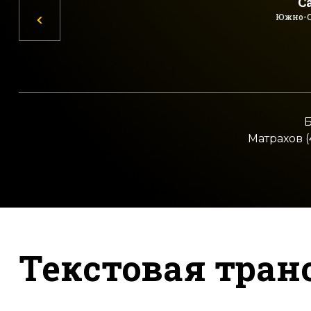
С
Южно-С
Б
Матрахов (
Текстовая тран