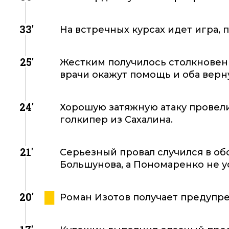
33'
На встречных курсах идет игра,
25'
Жестким получилось столкновени
врачи окажут помощь и оба верну
24'
Хорошую затяжную атаку провели
голкипер из Сахалина.
21'
Серьезный провал случился в об
Большунова, а Пономаренко не ус
20'
Роман Изотов получает предупр