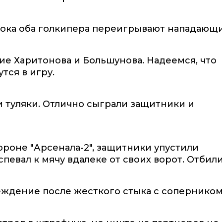
 пока оба голкипера переигрывают нападающи
е Харитонова и Большунова. Надеемся, что
тся в игру.
 туляки. Отлично сыграли защитники и
ороне "Арсенала-2", защитники упустили
певал к мячу вдалеке от своих ворот. Отбили
еждение после жесткого стыка с соперником