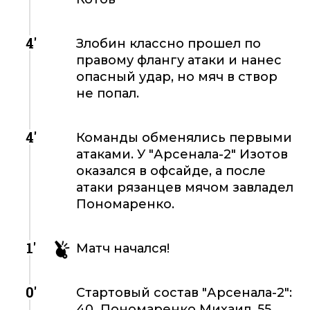
4'
Злобин классно прошел по
правому флангу атаки и нанес
опасный удар, но мяч в створ
не попал.
4'
Команды обменялись первыми
атаками. У "Арсенала-2" Изотов
оказался в офсайде, а после
атаки рязанцев мячом завладел
Пономаренко.
1'
Матч начался!
0'
Стартовый состав "Арсенала-2":
40 Пономаренко Михаил, 55