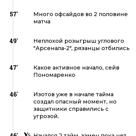
57'
Много офсайдов во 2 половине
матча
49'
Неплохой розыгрыш углового
"Арсенала-2", рязанцы отбились
47'
Какое активное начало, сейв
Пономаренко
46'
Изотов уже в начале тайма
создал опасный момент, но
защитники справились с
угрозой.
46'
Начался 2 тайм, замен пока нет.