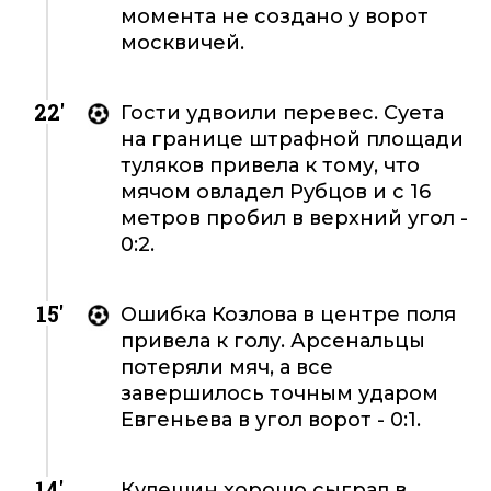
момента не создано у ворот
москвичей.
22'
Гости удвоили перевес. Суета
на границе штрафной площади
туляков привела к тому, что
мячом овладел Рубцов и с 16
метров пробил в верхний угол -
0:2.
15'
Ошибка Козлова в центре поля
привела к голу. Арсенальцы
потеряли мяч, а все
завершилось точным ударом
Евгеньева в угол ворот - 0:1.
14'
Кулешин хорошо сыграл в