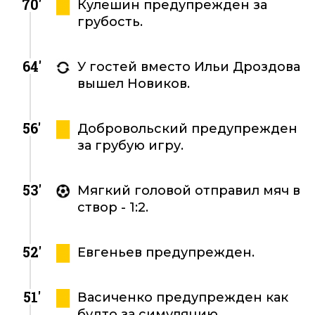
70'
Кулешин предупрежден за
грубость.
64'
У гостей вместо Ильи Дроздова
вышел Новиков.
56'
Добровольский предупрежден
за грубую игру.
53'
Мягкий головой отправил мяч в
створ - 1:2.
52'
Евгеньев предупрежден.
51'
Васиченко предупрежден как
будто за симуляцию.