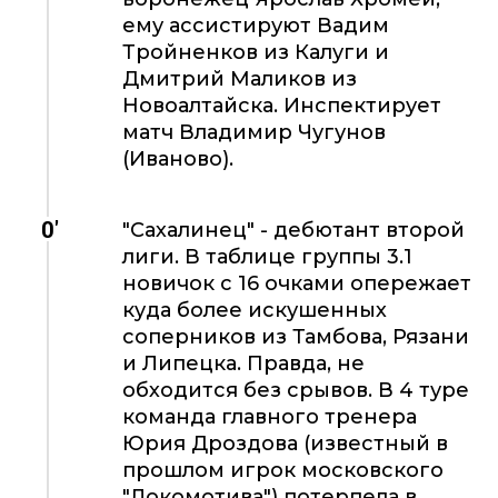
ему ассистируют Вадим
Тройненков из Калуги и
Дмитрий Маликов из
Новоалтайска. Инспектирует
матч Владимир Чугунов
(Иваново).
0'
"Сахалинец" - дебютант второй
лиги. В таблице группы 3.1
новичок с 16 очками опережает
куда более искушенных
соперников из Тамбова, Рязани
и Липецка. Правда, не
обходится без срывов. В 4 туре
команда главного тренера
Юрия Дроздова (известный в
прошлом игрок московского
"Локомотива") потерпела в