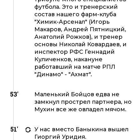
футбола. Это и тренерский
состав нашего фарм-клуба
"Химик-Арсенал" (Игорь
Макаров, Андрей Пятницкий,
Анатолий Рожков), и тренер
основы Николай Ковардаев, и
инспектор РФС Геннадий
Куличенков, накануне
работавший на матче РПЛ
"Динамо" - "Ахмат".
53'
Маленький Бойцов едва не
замкнул прострел партнера, но
Мухин все же овладел мячом.
51'
У нас вместо Баныкина вышел
Гиоргий Уридия.