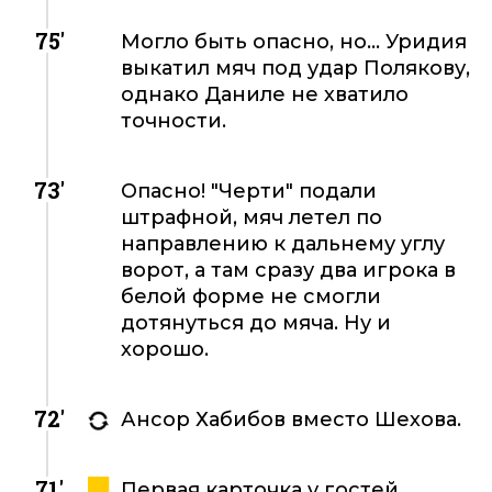
75'
Могло быть опасно, но... Уридия
выкатил мяч под удар Полякову,
однако Даниле не хватило
точности.
73'
Опасно! "Черти" подали
штрафной, мяч летел по
направлению к дальнему углу
ворот, а там сразу два игрока в
белой форме не смогли
дотянуться до мяча. Ну и
хорошо.
72'
Ансор Хабибов вместо Шехова.
71'
Первая карточка у гостей.