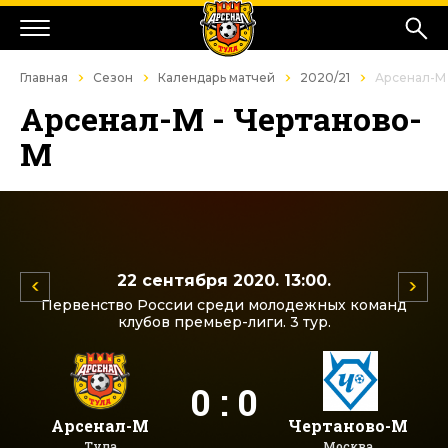
Главная
Сезон
Календарь матчей
2020/21
Арсенал-М 
Арсенал-М - Чертаново-
М
22 сентября 2020. 13:00.
Первенство России среди молодежных команд
клубов премьер-лиги. 3 тур.
0 : 0
Арсенал-М
Чертаново-М
Тула
Москва