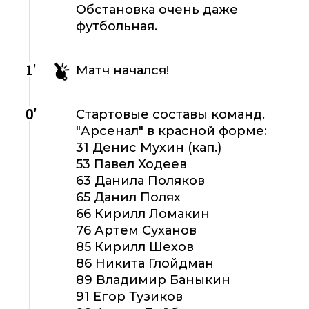
Обстановка очень даже
футбольная.
1'
Матч начался!
0'
Стартовые составы команд.
"Арсенал" в красной форме:
31 Денис Мухин (кап.)
53 Павел Ходеев
63 Данила Поляков
65 Данил Полях
66 Кирилл Ломакин
76 Артем Суханов
85 Кирилл Шехов
86 Никита Глойдман
89 Владимир Баныкин
91 Егор Тузиков