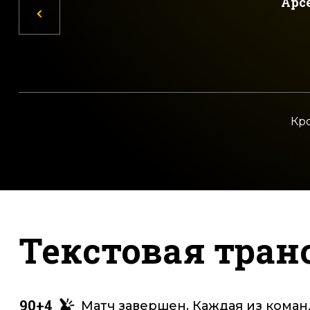
Арс
Кро
Текстовая тран
90+4
Матч завершен. Каждая из команд