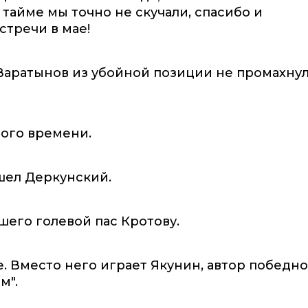
 тайме мы точно не скучали, спасибо и
стречи в мае!
 Варатынов из убойной позиции не промахну
ого времени.
шел Деркунский.
шего голевой пас Кротову.
е. Вместо него играет Якунин, автор победн
м".