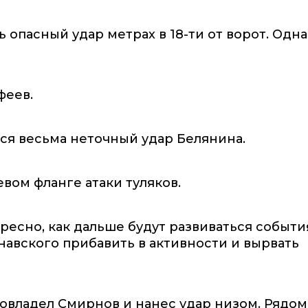
ь опасный удар метрах в 18-ти от ворот. Одн
феев.
ся весьма неточный удар Белянина.
вом фланге атаки туляков.
ресно, как дальше будут развиваться событи
авского прибавить в активности и вырвать
владел Смирнов и нанес удар низом. Рядом