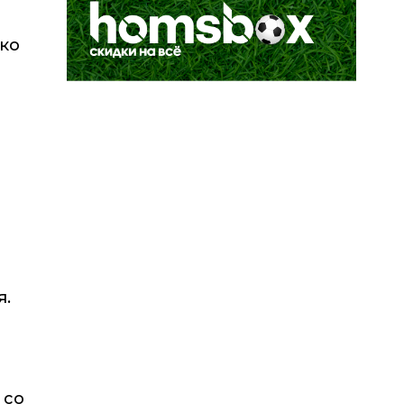
ако
я.
 со