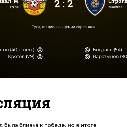
2 : 2
енал-М
Строг
Тула
Москва
Тула, стадион академии «Арсенал»
тов (40, с пен.)
Богдаев (54)
Кротов (79)
Варатынов (90
сляция
 была близка к победе, но в итоге