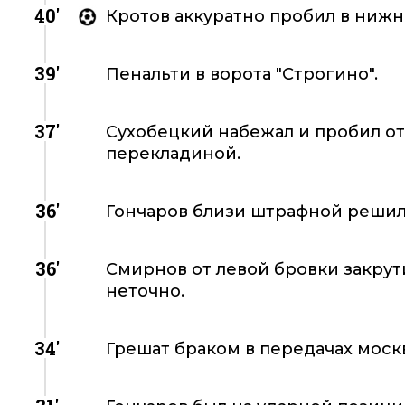
40'
Кротов аккуратно пробил в нижний
39'
Пенальти в ворота "Строгино".
37'
Сухобецкий набежал и пробил от 
перекладиной.
36'
Гончаров близи штрафной решился
36'
Смирнов от левой бровки закрути
неточно.
34'
Грешат браком в передачах моск