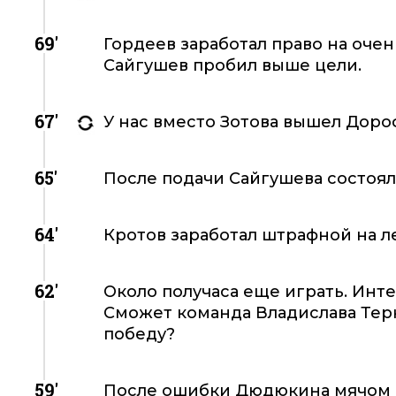
69'
Гордеев заработал право на очен
Сайгушев пробил выше цели.
67'
У нас вместо Зотова вышел Доро
65'
После подачи Сайгушева состоял
64'
Кротов заработал штрафной на ле
62'
Около получаса еще играть. Инте
Сможет команда Владислава Терн
победу?
59'
После ошибки Дюдюкина мячом о