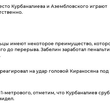
есто Курбаналиева и Азембловского играют
тственно.
ьцы имеют некоторое преимущество, котор
го до перерыва. Забелин заработал пенальти
.
среагировал на удар головой Киракосяна под
11-метрового, отметим, что Курбаналиев сру
видел.