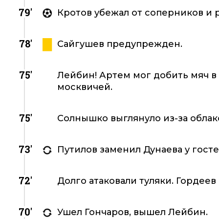
79'
Кротов убежал от соперников и р
78'
Сайгушев предупрежден.
75'
Лейбин! Артем мог добить мяч в
москвичей.
75'
Солнышко выглянуло из-за облако
73'
Путилов заменил Дунаева у госте
72'
Долго атаковали туляки. Гордеев
70'
Ушел Гончаров, вышел Лейбин.