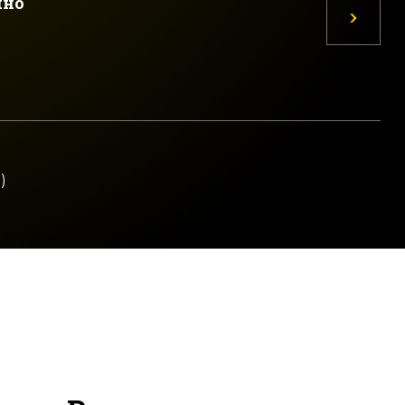
ино
)