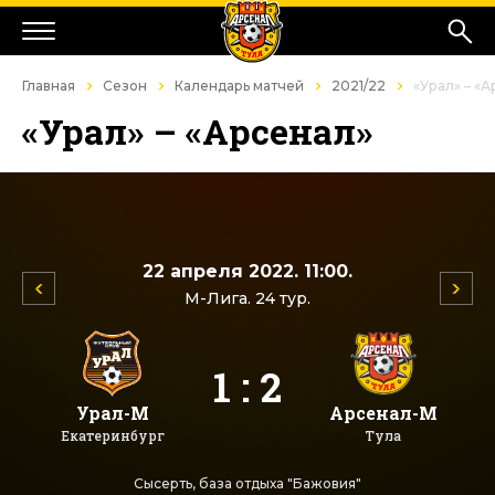
Главная
Сезон
Календарь матчей
2021/22
«Урал» – «
«Урал» – «Арсенал»
22 апреля 2022. 11:00.
М-Лига. 24 тур.
1 : 2
Урал-М
Арсенал-М
Екатеринбург
Тула
Сысерть, база отдыха "Бажовия"