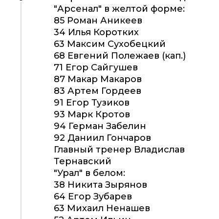
"Арсенал" в желтой форме:
85 Роман Аникеев
34 Илья Коротких
63 Максим Сухобецкий
68 Евгений Полежаев (кап.)
71 Егор Сайгушев
87 Макар Макаров
83 Артем Гордеев
91 Егор Тузиков
93 Марк Кротов
94 Герман Забелин
92 Даниил Гончаров
Главный тренер Владислав
Тернавский
"Урал" в белом:
38 Никита Зырянов
64 Егор Зубарев
63 Михаил Ненашев