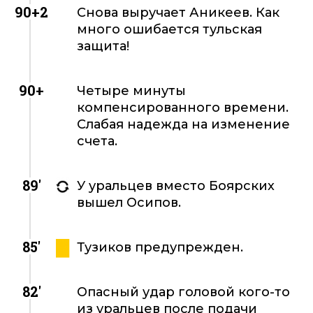
90+2
Снова выручает Аникеев. Как
много ошибается тульская
защита!
90+
Четыре минуты
компенсированного времени.
Слабая надежда на изменение
счета.
89'
У уральцев вместо Боярских
вышел Осипов.
85'
Тузиков предупрежден.
82'
Опасный удар головой кого-то
из уральцев после подачи