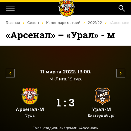
Главная
Сезон
Календарь матчей
2021/22
«Арсенал» –
«Арсенал» – «Урал» - м
11 марта 2022. 13:00.
М-Лига. 19 тур.
1 : 3
Арсенал-М
Урал-М
Тула
Екатеринбург
Тула, стадион академии «Арсенал»