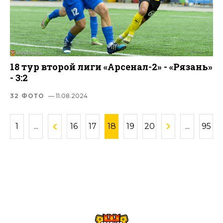
18 тур второй лиги «Арсенал-2» - «Рязань»
- 3:2
32 ФОТО
— 11.08.2024
1
...
16
17
18
19
20
...
95