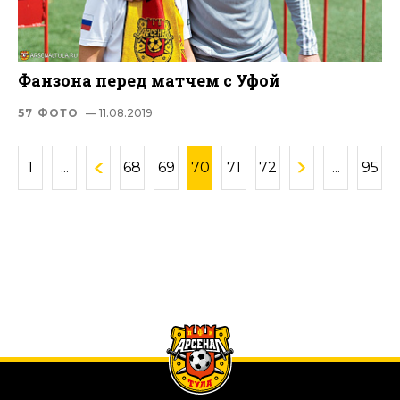
Фанзона перед матчем с Уфой
57 ФОТО
— 11.08.2019
1
...
68
69
70
71
72
...
95