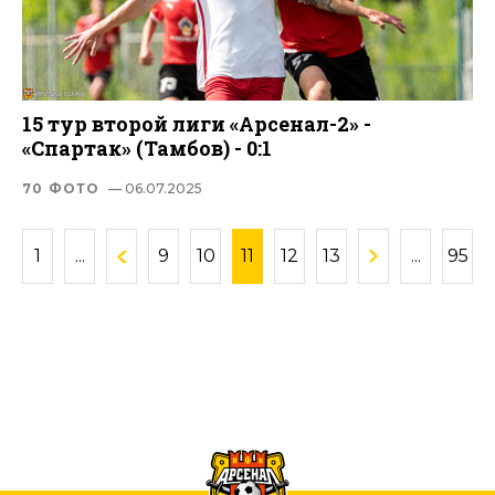
15 тур второй лиги «Арсенал-2» -
«Спартак» (Тамбов) - 0:1
70 ФОТО
— 06.07.2025
1
...
9
10
11
12
13
...
95