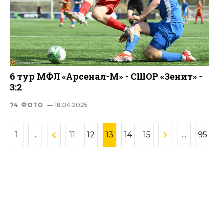
6 тур МФЛ «Арсенал-М» - СШОР «Зенит» -
3:2
74 ФОТО
— 18.04.2025
1
...
11
12
13
14
15
...
95