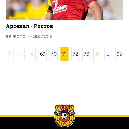
Арсенал - Ростов
89 ФОТО
— 28.07.2019
1
...
69
70
71
72
73
...
95