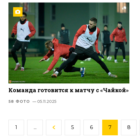
Команда готовится к матчу с «Чайкой»
58 ФОТО
— 05.11.2025
1
...
5
6
7
8