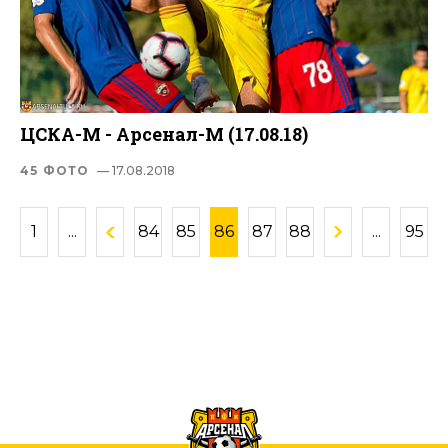
ЦСКА-М - Арсенал-М (17.08.18)
45 ФОТО
— 17.08.2018
1
...
84
85
86
87
88
...
95