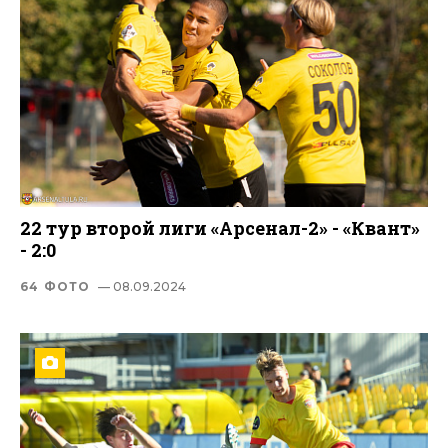
22 тур второй лиги «Арсенал-2» - «Квант»
- 2:0
64 ФОТО
— 08.09.2024