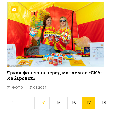
Яркая фан-зона перед матчем со «СКА-
Хабаровск»
71 ФОТО
— 31.08.2024
1
...
15
16
17
18