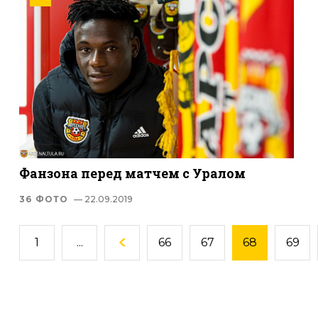
Фанзона перед матчем с Уралом
36 ФОТО
— 22.09.2019
1
...
66
67
68
69