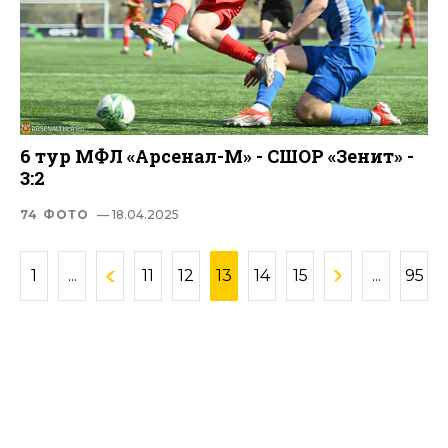
6 тур МФЛ «Арсенал-М» - СШОР «Зенит» -
3:2
74 ФОТО
— 18.04.2025
1
...
11
12
13
14
15
...
95