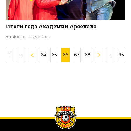
Итоги года Академии Арсенала
79 ФОТО
— 25.11.2019
1
...
64
65
66
67
68
...
95