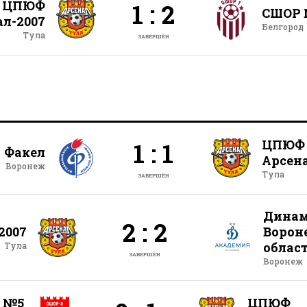
ЦПЮФ
1 : 2
СШОР 
ал-2007
Белгород
Тула
ЗАВЕРШЁН
ЦПЮФ
1 : 1
Факел
Арсена
Воронеж
Тула
ЗАВЕРШЁН
Динам
2 : 2
2007
Ворон
облас
Тула
ЗАВЕРШЁН
Воронеж
 №5
ЦПЮФ