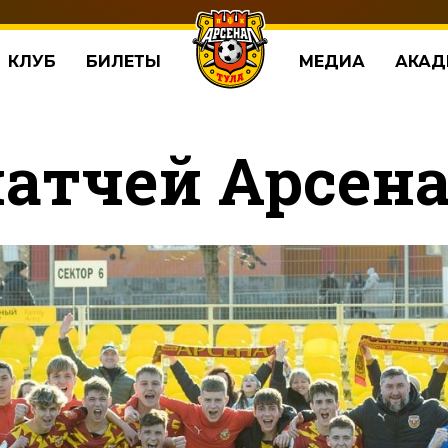
КЛУБ
БИЛЕТЫ
МЕДИА
АКАД
атчей Арсена