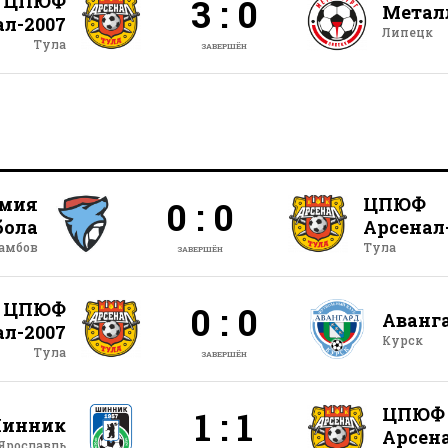
ЦПЮФ
3 : 0
Метал
ал-2007
Липецк
Тула
ЗАВЕРШЁН
мия
ЦПЮФ
0 : 0
бола
Арсенал
амбов
Тула
ЗАВЕРШЁН
ЦПЮФ
0 : 0
Аванг
ал-2007
Курск
Тула
ЗАВЕРШЁН
ЦПЮФ
1 : 1
инник
Арсена
Ярославль