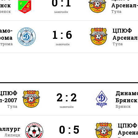
0 : 1
нск
Арсенал
ленск
Тула
ЗАВЕРШЁН
амо-
ЦПЮФ
1 : 6
рома
Арсенал
строма
Тула
ЗАВЕРШЁН
ЦПЮФ
Динам
2 : 2
л-2007
Брянск
Тула
Брянск
ЗАВЕРШЁН
ЦПЮФ
0 : 5
аллург
Арсена
Липецк