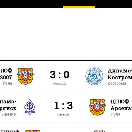
ПЮФ
Динамо
3 : 0
2007
Костро
Тула
Кострома
ЗАВЕРШЁН
намо-
ЦПЮФ
1 : 3
рянск
Арсена
Брянск
Тула
ЗАВЕРШЁН